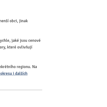
menší obci, jinak
rychle, jaké jsou cenové
ry, které ovlivňují
nkrétního regionu. Na
 okresu i dalších