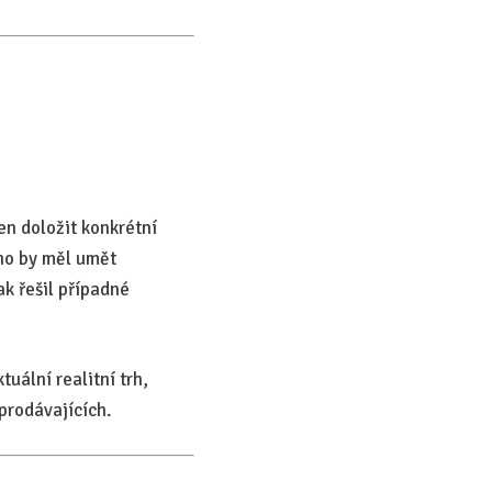
en doložit konkrétní
ího by měl umět
ak řešil případné
uální realitní trh,
prodávajících.