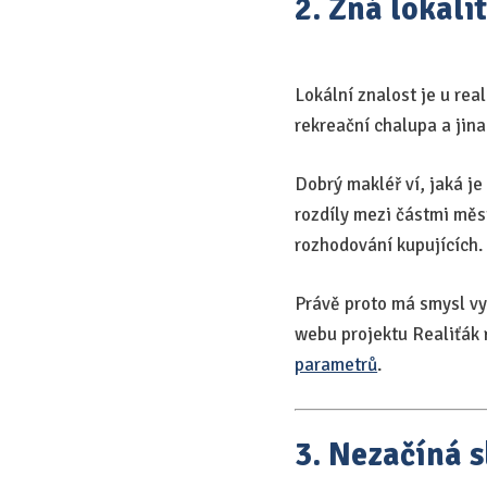
2. Zná lokali
Lokální znalost je u rea
rekreační chalupa a jina
Dobrý makléř ví, jaká je
rozdíly mezi částmi měst
rozhodování kupujících.
Právě proto má smysl vy
webu projektu Realiťák 
parametrů
.
3. Nezačíná s