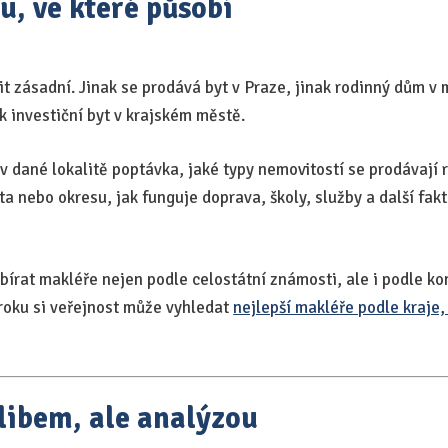
tu, ve které působí
lit zásadní. Jinak se prodává byt v Praze, jinak rodinný dům v 
k investiční byt v krajském městě.
 v dané lokalitě poptávka, jaké typy nemovitostí se prodávají 
a nebo okresu, jak funguje doprava, školy, služby a další fakto
bírat makléře nejen podle celostátní známosti, ale i podle ko
roku si veřejnost může vyhledat
nejlepší makléře podle kraje,
libem, ale analýzou