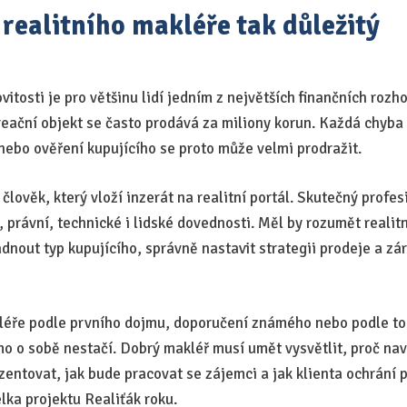
 realitního makléře tak důležitý
tosti je pro většinu lidí jedním z největších finančních rozho
ační objekt se často prodává za miliony korun. Každá chyba
nebo ověření kupujícího se proto může velmi prodražit.
 člověk, který vloží inzerát na realitní portál. Skutečný profe
právní, technické i lidské dovednosti. Měl by rozumět realit
adnout typ kupujícího, správně nastavit strategii prodeje a zá
kléře podle prvního dojmu, doporučení známého nebo podle toh
mo o sobě nestačí. Dobrý makléř musí umět vysvětlit, proč na
entovat, jak bude pracovat se zájemci a jak klienta ochrání p
elka projektu Realiťák roku.