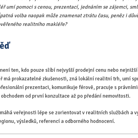
éř umí pomoci s cenou, prezentací, jednáním se zájemci, sm
atná volba naopak může znamenat ztrátu času, peněz i důvěr
ověřeného realitního makléře?
věď
není ten, kdo pouze slíbí nejvyšší prodejní cenu nebo nejnižší 
ř má prokazatelné zkušenosti, zná lokální realitní trh, umí s
ofesionální prezentaci, komunikuje férově, pracuje s právními
 obchodem od první konzultace až po předání nemovitosti.
máhá veřejnosti lépe se zorientovat v realitních službách a v
egionu, výsledků, referencí a odborného hodnocení.