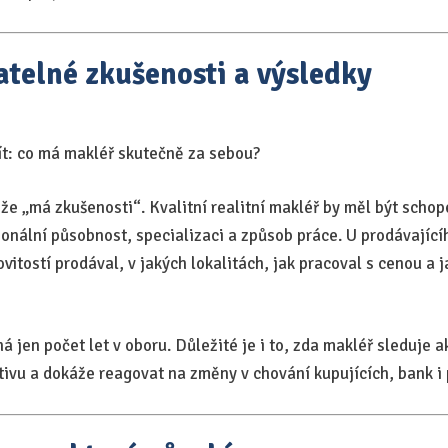
atelné zkušenosti a výsledky
ít: co má makléř skutečně za sebou?
že „má zkušenosti“. Kvalitní realitní makléř by měl být schop
ionální působnost, specializaci a způsob práce. U prodávajíc
ovitostí prodával, v jakých lokalitách, jak pracoval s cenou a j
jen počet let v oboru. Důležité je i to, zda makléř sleduje akt
tivu a dokáže reagovat na změny v chování kupujících, bank i 