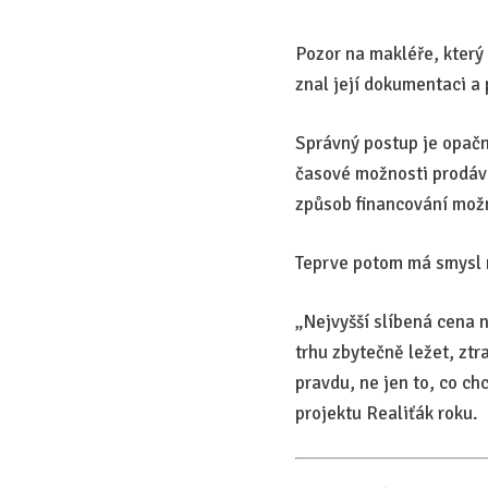
Pozor na makléře, který
znal její dokumentaci a 
Správný postup je opačný
časové možnosti prodáva
způsob financování možn
Teprve potom má smysl m
„Nejvyšší slíbená cena 
trhu zbytečně ležet, ztr
pravdu, ne jen to, co ch
projektu Realiťák roku.