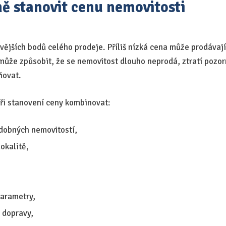
ně stanovit cenu nemovitosti
ivějších bodů celého prodeje. Příliš nízká cena může prodávají
 může způsobit, že se nemovitost dlouho neprodá, ztratí pozo
ňovat.
při stanovení ceny kombinovat:
dobných nemovitostí,
okalitě,
parametry,
 dopravy,