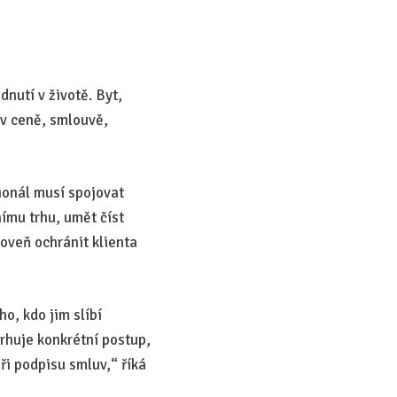
dnutí v životě. Byt,
 v ceně, smlouvě,
sionál musí spojovat
nímu trhu, umět číst
roveň ochránit klienta
o, kdo jim slíbí
vrhuje konkrétní postup,
ři podpisu smluv,“ říká