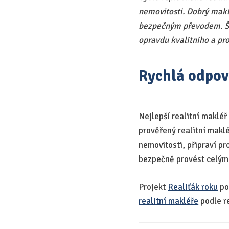
nemovitosti. Dobrý makl
bezpečným převodem. Šp
opravdu kvalitního a pr
Rychlá odpo
Nejlepší realitní makléř 
prověřený realitní maklé
nemovitosti, připraví pr
bezpečně provést celým
Projekt
Realiťák roku
po
realitní makléře
podle r