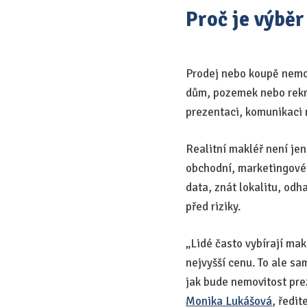
Proč je výběr
Prodej nebo koupě nemovi
dům, pozemek nebo rekre
prezentaci, komunikaci 
Realitní makléř není jen
obchodní, marketingové, 
data, znát lokalitu, odh
před riziky.
„Lidé často vybírají ma
nejvyšší cenu. To ale sa
jak bude nemovitost prez
Monika Lukášová
, ředit