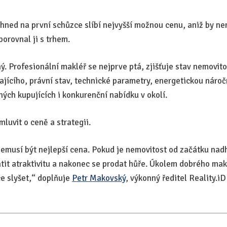
 hned na první schůzce slíbí nejvyšší možnou cenu, aniž by ne
porovnal ji s trhem.
. Profesionální makléř se nejprve ptá, zjišťuje stav nemovito
jícího, právní stav, technické parametry, energetickou náro
ých kupujících i konkurenční nabídku v okolí.
luvit o ceně a strategii.
nemusí být nejlepší cena. Pokud je nemovitost od začátku n
atit atraktivitu a nakonec se prodat hůře. Úkolem dobrého maklé
ce slyšet,“ doplňuje
Petr Makovský
, výkonný ředitel Reality.i