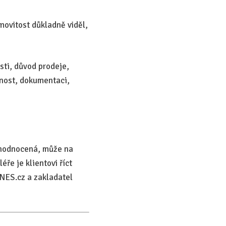
movitost důkladně viděl,
sti, důvod prodeje,
čnost, dokumentaci,
adhodnocená, může na
ře je klientovi říct
DNES.cz a zakladatel