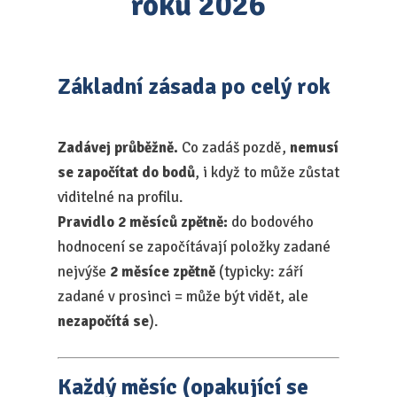
roku 2026
Základní zásada po celý rok
Zadávej průběžně.
Co zadáš pozdě,
nemusí
se započítat do bodů
, i když to může zůstat
viditelné na profilu.
Pravidlo 2 měsíců zpětně:
do bodového
hodnocení se započítávají položky zadané
nejvýše
2 měsíce zpětně
(typicky: září
zadané v prosinci = může být vidět, ale
nezapočítá se
).
Každý měsíc (opakující se