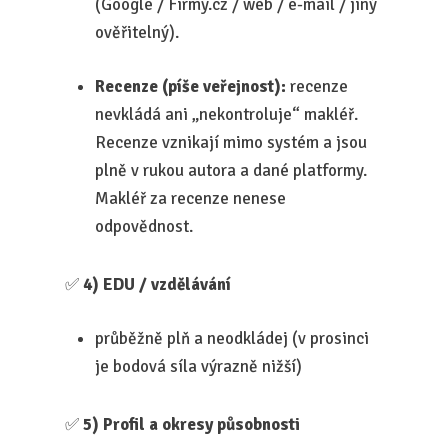
(Google / Firmy.cz / web / e-mail / jiný
ověřitelný).
Recenze (píše veřejnost):
recenze
nevkládá ani „nekontroluje“ makléř.
Recenze vznikají mimo systém a jsou
plně v rukou autora a dané platformy.
Makléř za recenze nenese
odpovědnost.
✅
4) EDU / vzdělávání
průběžně plň a neodkládej (v prosinci
je bodová síla výrazně nižší)
✅
5) Profil a okresy působnosti