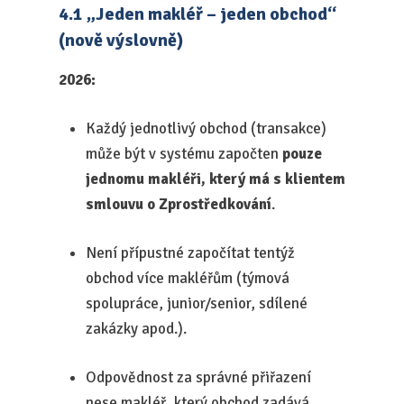
4.1 „Jeden makléř – jeden obchod“
(nově výslovně)
2026:
Každý jednotlivý obchod (transakce)
může být v systému započten
pouze
jednomu makléři, který má s klientem
smlouvu o Zprostředkování
.
Není přípustné započítat tentýž
obchod více makléřům (týmová
spolupráce, junior/senior, sdílené
zakázky apod.).
Odpovědnost za správné přiřazení
nese makléř, který obchod zadává.