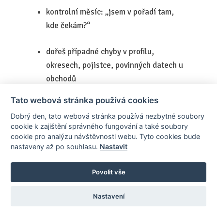
kontrolní měsíc: „jsem v pořadí tam,
kde čekám?“
dořeš případné chyby v profilu,
okresech, pojistce, povinných datech u
obchodů
Tato webová stránka používá cookies
říjen
Dobrý den, tato webová stránka používá nezbytné soubory
cookie k zajištění správného fungování a také soubory
začni si připravovat interně podklady
cookie pro analýzu návštěvnosti webu. Tyto cookies bude
pro čestná prohlášení (viz
nastaveny až po souhlasu.
Nastavit
listopad/prosinec)
Povolit vše
listopad (1. 11. – 30. 11.)
Nastavení
✅
Povinnost pro ocenění (TOP pozice):