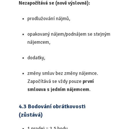
Nezapočítává se (nově výslovně):
prodlužování nájmů,
opakovaný nájem/podnájem se stejným
nájemcem,
dodatky,
změny smluv bez změny nájemce.
Započítává se vždy pouze
první
smlouva s jedním nájemcem
.
4.3 Bodování obrátkovosti
(zůstává)
1 prodej = 2,5 bodu