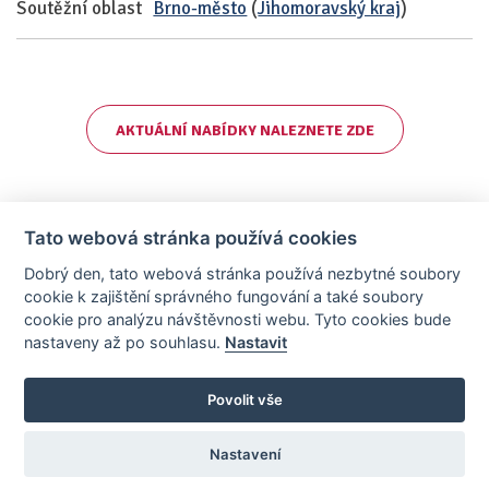
Soutěžní oblast
Brno-město
(
Jihomoravský kraj
)
AKTUÁLNÍ NABÍDKY NALEZNETE ZDE
Tato webová stránka používá cookies
Dobrý den, tato webová stránka používá nezbytné soubory
cookie k zajištění správného fungování a také soubory
cookie pro analýzu návštěvnosti webu. Tyto cookies bude
nastaveny až po souhlasu.
Nastavit
AllCzech Promotion & Realiťák roku — Partnerský projekt
realitka-roku.cz
—
Stránky vytvořeny v iD-SIGN
Povolit vše
Provozovatelem tohoto serveru je společnost AllCzech Promotion, s.r.o.,
se sídlem Na Folimance 2155/15, 120 00, Praha 2 – Vinohrady, IČO:
08208107, zapsaná v obchodním rejstříku vedeném Městským soudem v
Nastavení
Praze, oddíl C, vložka 314803.