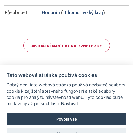
Působnost
Hodonín
(
Jihomoravský kraj
)
AKTUÁLNÍ NABÍDKY NALEZNETE ZDE
Tato webová stránka používá cookies
Dobrý den, tato webová stránka používá nezbytné soubory
cookie k zajištění správného fungování a také soubory
cookie pro analýzu návštěvnosti webu. Tyto cookies bude
nastaveny až po souhlasu.
Nastavit
AllCzech Promotion & Realiťák roku — Partnerský projekt
realitka-roku.cz
—
Stránky vytvořeny v iD-SIGN
Povolit vše
Provozovatelem tohoto serveru je společnost AllCzech Promotion, s.r.o.,
se sídlem Na Folimance 2155/15, 120 00, Praha 2 – Vinohrady, IČO:
08208107, zapsaná v obchodním rejstříku vedeném Městským soudem v