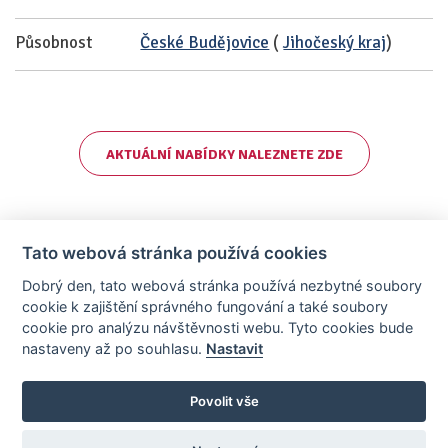
Působnost
České Budějovice
(
Jihočeský kraj
)
AKTUÁLNÍ NABÍDKY NALEZNETE ZDE
Tato webová stránka používá cookies
Dobrý den, tato webová stránka používá nezbytné soubory
cookie k zajištění správného fungování a také soubory
cookie pro analýzu návštěvnosti webu. Tyto cookies bude
nastaveny až po souhlasu.
Nastavit
AllCzech Promotion & Realiťák roku — Partnerský projekt
realitka-roku.cz
—
Stránky vytvořeny v iD-SIGN
Povolit vše
Provozovatelem tohoto serveru je společnost AllCzech Promotion, s.r.o.,
se sídlem Na Folimance 2155/15, 120 00, Praha 2 – Vinohrady, IČO:
08208107, zapsaná v obchodním rejstříku vedeném Městským soudem v