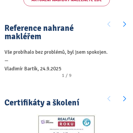
Reference nahrané
makléřem
Vše probíhalo bez problémů, byl jsem spokojen.
RK
—
o
Vladimír Bartík, 24.9.2025
b
1
/
9
o
c
to
Certifikáty a školení
v
—
M