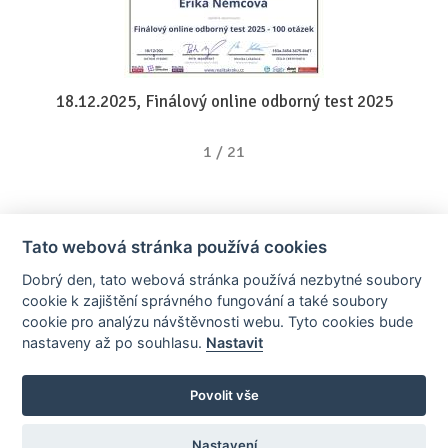
18.12.2025, Finálový online odborný test 2025
1
/
21
Tato webová stránka používá cookies
Dobrý den, tato webová stránka používá nezbytné soubory
cookie k zajištění správného fungování a také soubory
cookie pro analýzu návštěvnosti webu. Tyto cookies bude
nastaveny až po souhlasu.
Nastavit
AllCzech Promotion & Realiťák roku — Partnerský projekt
realitka-roku.cz
—
Stránky vytvořeny v iD-SIGN
Povolit vše
Provozovatelem tohoto serveru je společnost AllCzech Promotion, s.r.o.,
se sídlem Na Folimance 2155/15, 120 00, Praha 2 – Vinohrady, IČO:
08208107, zapsaná v obchodním rejstříku vedeném Městským soudem v
Nastavení