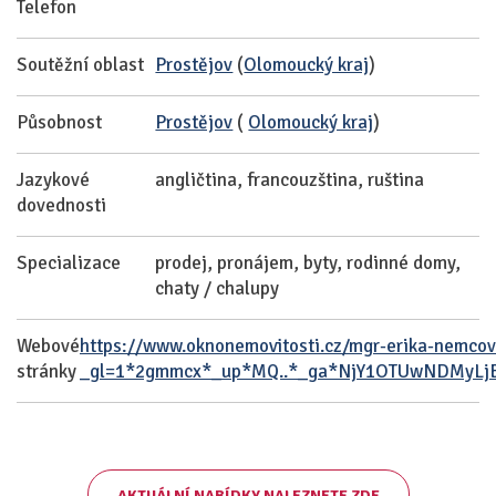
Telefon
Soutěžní oblast
Prostějov
(
Olomoucký kraj
)
Působnost
Prostějov
(
Olomoucký kraj
)
Jazykové
angličtina, francouzština, ruština
dovednosti
Specializace
prodej, pronájem, byty, rodinné domy,
chaty / chalupy
Webové
https://www.oknonemovitosti.cz/mgr-erika-nemcov
stránky
_gl=1*2gmmcx*_up*MQ..*_ga*NjY1OTUwNDMyLj
AKTUÁLNÍ NABÍDKY NALEZNETE ZDE