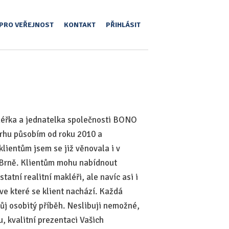
PRO VEŘEJNOST
KONTAKT
PŘIHLÁSIT
kléřka a jednatelka společnosti BONO
 trhu působím od roku 2010 a
klientům jsem se již věnovala i v
v Brně. Klientům mohu nabídnout
tatní realitní makléři, ale navíc asi i
ve které se klient nachází. Každá
vůj osobitý příběh. Neslibuji nemožné,
u, kvalitní prezentaci Vašich