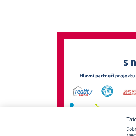
Tat
Dobr
zaji