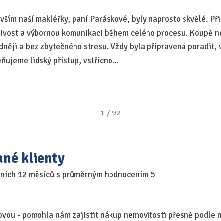
evším naší makléřky, paní Paráskové, byly naprosto skvělé. P
livost a výbornou komunikaci během celého procesu. Koupě nem
něji a bez zbytečného stresu. Vždy byla připravená poradit, vš
ňujeme lidský přístup, vstřícno...
1
/
92
ané klienty
dních 12 měsíců s průměrným hodnocením 5
ovou - pomohla nám zajistit nákup nemovitosti přesně podle n