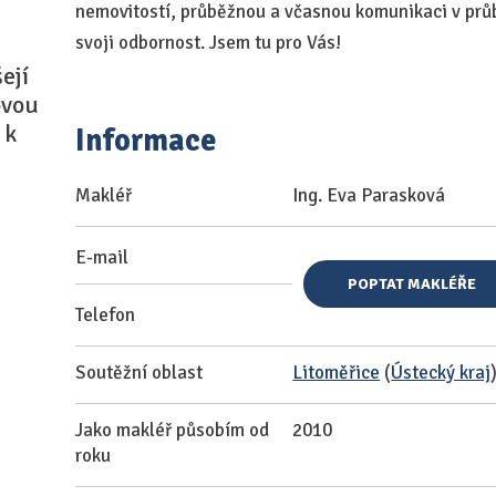
nemovitostí, průběžnou a včasnou komunikaci v prů
svoji odbornost. Jsem tu pro Vás!
ejí
ovou
 k
Informace
Makléř
Ing. Eva Parasková
E-mail
POPTAT MAKLÉŘE
Telefon
Soutěžní oblast
Litoměřice
(
Ústecký kraj
Jako makléř působím od
2010
roku