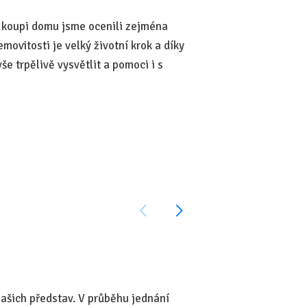
14. května 2026
ři koupi domu jsme ocenili zejména
Byla jsem velice spokoj
ovitosti je velký životní krok a díky
—
e trpělivě vysvětlit a pomoci i s
Lucie Ullmannová, 14.5
Jakub Vacula, 28.6.202
ašich představ. V průběhu jednání
Profesionální, lidský př