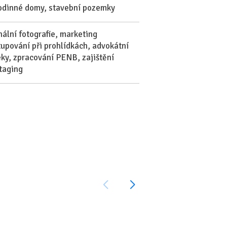
rodinné domy, stavební pozemky
nální fotografie, marketing
tupování při prohlídkách, advokátní
ky, zpracování PENB, zajištění
taging
Majaluckaa 69