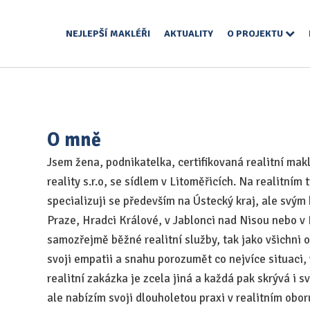
NEJLEPŠÍ MAKLÉŘI
AKTUALITY
O PROJEKTU
O mně
Jsem žena, podnikatelka, certifikovaná realitní ma
reality s.r.o, se sídlem v Litoměřicích. Na realitním
specializuji se především na Ústecký kraj, ale svým 
Praze, Hradci Králové, v Jablonci nad Nisou nebo 
samozřejmě běžné realitní služby, tak jako všichni os
svoji empatii a snahu porozumět co nejvíce situaci, 
realitní zakázka je zcela jiná a každá pak skrývá i s
ale nabízím svoji dlouholetou praxi v realitním obor