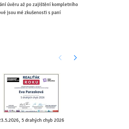
ní úvěru až po zajištění kompletního
—
ové jsou mé zkušenosti s paní
23.5.2026, 5 drahých chyb 2026
14.5.2026, Vyjednává