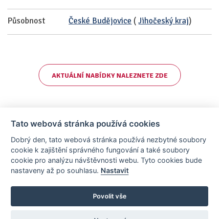
Působnost
České Budějovice
(
Jihočeský kraj
)
AKTUÁLNÍ NABÍDKY NALEZNETE ZDE
Tato webová stránka používá cookies
Dobrý den, tato webová stránka používá nezbytné soubory
cookie k zajištění správného fungování a také soubory
cookie pro analýzu návštěvnosti webu. Tyto cookies bude
nastaveny až po souhlasu.
Nastavit
AllCzech Promotion & Realiťák roku — Partnerský projekt
realitka-roku.cz
—
Stránky vytvořeny v iD-SIGN
Povolit vše
Provozovatelem tohoto serveru je společnost AllCzech Promotion, s.r.o.,
se sídlem Na Folimance 2155/15, 120 00, Praha 2 – Vinohrady, IČO:
08208107, zapsaná v obchodním rejstříku vedeném Městským soudem v