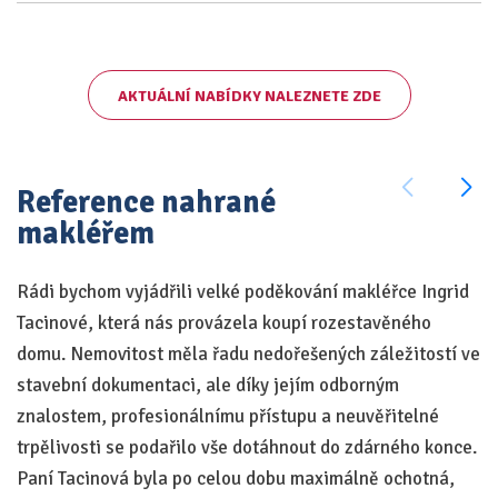
AKTUÁLNÍ NABÍDKY NALEZNETE ZDE
Reference nahrané
makléřem
Rádi bychom vyjádřili velké poděkování makléřce Ingrid
S 
Tacinové, která nás provázela koupí rozestavěného
pr
domu. Nemovitost měla řadu nedořešených záležitostí ve
ma
stavební dokumentaci, ale díky jejím odborným
do
znalostem, profesionálnímu přístupu a neuvěřitelné
so
trpělivosti se podařilo vše dotáhnout do zdárného konce.
by
Paní Tacinová byla po celou dobu maximálně ochotná,
ob