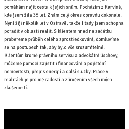
pomáhám najít cestu k jejich snům. Pocházím z Karviné,
kde jsem žila 35 let. Znám celý okres opravdu dokonale.
Nyní žiji několik let v Ostravě, takže i tady jsem schopna
poradit v oblasti realit. S klientem hned na začátku
probereme průběh celého zprostředkování, domluvíme
se na postupech tak, aby bylo vše srozumitelné.
Klientům kromě právního servisu a advokátní úschovy,
můžeme pomoci zajistit i financování a pojištění
nemovitosti, přepis energií a další služby. Práce v
realitách je pro mě radostí a zúročením všech mých
zkušeností.