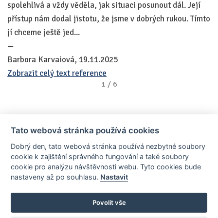
spolehlivá a vždy věděla, jak situaci posunout dál. Její
j
přístup nám dodal jistotu, že jsme v dobrých rukou. Tímto
ma
jí chceme ještě jed...
—
—
M
Barbora Karvaiová, 19.11.2025
Zo
Zobrazit celý text reference
1
/
6
Tato webová stránka používá cookies
Dobrý den, tato webová stránka používá nezbytné soubory
cookie k zajištění správného fungování a také soubory
cookie pro analýzu návštěvnosti webu. Tyto cookies bude
nastaveny až po souhlasu.
Nastavit
AllCzech Promotion & Realiťák roku — Partnerský projekt
realitka-roku.cz
—
Stránky vytvořeny v iD-SIGN
Povolit vše
Provozovatelem tohoto serveru je společnost AllCzech Promotion, s.r.o.,
se sídlem Na Folimance 2155/15, 120 00, Praha 2 – Vinohrady, IČO: