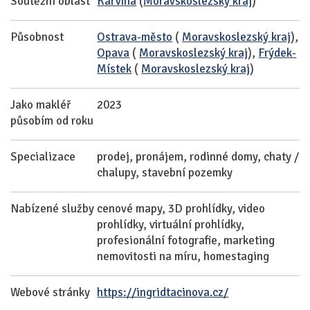
Soutěžní oblast
Karviná
(
Moravskoslezský kraj
)
Působnost
Ostrava-město
(
Moravskoslezský kraj
),
Opava
(
Moravskoslezský kraj
),
Frýdek-
Místek
(
Moravskoslezský kraj
)
Jako makléř
2023
působím od roku
Specializace
prodej, pronájem, rodinné domy, chaty /
chalupy, stavební pozemky
Nabízené služby
cenové mapy, 3D prohlídky, video
prohlídky, virtuální prohlídky,
profesionální fotografie, marketing
nemovitosti na míru, homestaging
Webové stránky
https://ingridtacinova.cz/