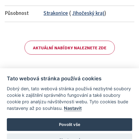
Působnost
Strakonice
(
Jihočeský kraj
)
AKTUÁLNÍ NABÍDKY NALEZNETE ZDE
Tato webová stránka používá cookies
Dobrý den, tato webová stránka používá nezbytné soubory
cookie k zajištění správného fungování a také soubory
cookie pro analýzu návštěvnosti webu. Tyto cookies bude
nastaveny až po souhlasu.
Nastavit
AllCzech Promotion & Realiťák roku — Partnerský projekt
realitka-roku.cz
—
Stránky vytvořeny v iD-SIGN
Povolit vše
Provozovatelem tohoto serveru je společnost AllCzech Promotion, s.r.o.,
se sídlem Na Folimance 2155/15, 120 00, Praha 2 – Vinohrady, IČO:
08208107, zapsaná v obchodním rejstříku vedeném Městským soudem v