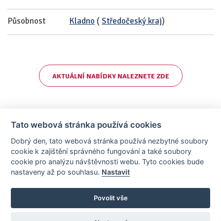
Působnost
Kladno
(
Středočeský kraj
)
AKTUÁLNÍ NABÍDKY NALEZNETE ZDE
Tato webová stránka používá cookies
Dobrý den, tato webová stránka používá nezbytné soubory
cookie k zajištění správného fungování a také soubory
cookie pro analýzu návštěvnosti webu. Tyto cookies bude
nastaveny až po souhlasu.
Nastavit
AllCzech Promotion & Realiťák roku — Partnerský projekt
realitka-roku.cz
—
Stránky vytvořeny v iD-SIGN
Povolit vše
Provozovatelem tohoto serveru je společnost AllCzech Promotion, s.r.o.,
se sídlem Na Folimance 2155/15, 120 00, Praha 2 – Vinohrady, IČO:
08208107, zapsaná v obchodním rejstříku vedeném Městským soudem v