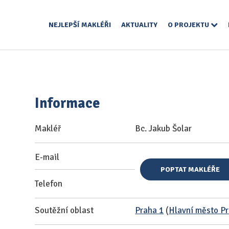
NEJLEPŠÍ MAKLÉŘI
AKTUALITY
O PROJEKTU
Informace
Makléř
Bc. Jakub Šolar
E-mail
POPTAT MAKLÉŘE
Telefon
Soutěžní oblast
Praha 1
(
Hlavní město P