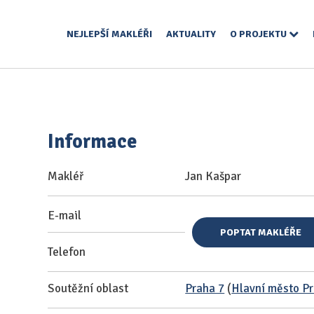
NEJLEPŠÍ MAKLÉŘI
AKTUALITY
O PROJEKTU
Informace
Makléř
Jan Kašpar
E-mail
POPTAT MAKLÉŘE
Telefon
Soutěžní oblast
Praha 7
(
Hlavní město P