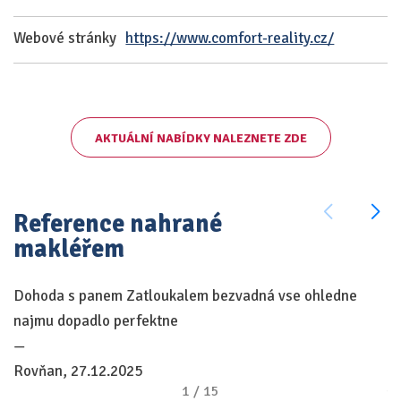
Webové stránky
https://www.comfort-reality.cz/
AKTUÁLNÍ NABÍDKY NALEZNETE ZDE
Reference nahrané
makléřem
Dohoda s panem Zatloukalem bezvadná vse ohledne
V
najmu dopadlo perfektne
za
—
oc
Rovňan, 27.12.2025
—
1
/
15
T