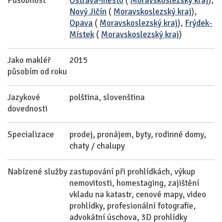
Působnost
Ostrava-město
(
Moravskoslezský kraj
),
Nový Jičín
(
Moravskoslezský kraj
),
Opava
(
Moravskoslezský kraj
),
Frýdek-
Místek
(
Moravskoslezský kraj
)
Jako makléř
2015
působím od roku
Jazykové
polština, slovenština
dovednosti
Specializace
prodej, pronájem, byty, rodinné domy,
chaty / chalupy
Nabízené služby
zastupování při prohlídkách, výkup
nemovitosti, homestaging, zajištění
vkladu na katastr, cenové mapy, video
prohlídky, profesionální fotografie,
advokátní úschova, 3D prohlídky