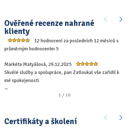
Ověřené recenze nahrané
klienty
12 hodnocení za posledních 12 měsíců s
průměrným hodnocením 5
Markéta Matyášová, 29.12.2025
A
Skvělé služby a spolupráce, pan Zatloukal vše zařídil k
Pe
mé spokojenosti
la
—
—
1
/
10
Certifikáty a školení