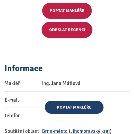
POPTAT MAKLÉŘE
ODESLAT RECENZI
Informace
Makléř
Ing. Jana Mátlová
E-mail
POPTAT MAKLÉŘE
Telefon
Soutěžní oblast
Brno-město
(
Jihomoravský kraj
)