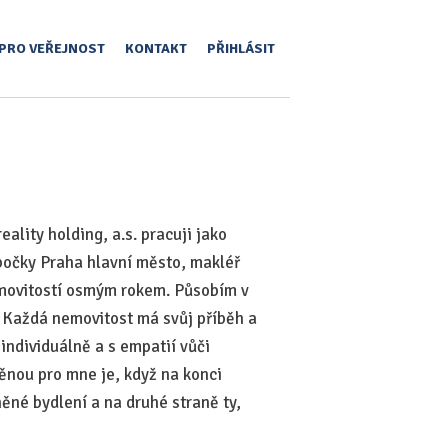
PRO VEŘEJNOST
KONTAKT
PŘIHLÁSIT
lity holding, a.s. pracuji jako
obočky Praha hlavní město, makléř
emovitostí osmým rokem. Působím v
. Každá nemovitost má svůj příběh a
ndividuálně a s empatií vůči
ěnou pro mne je, když na konci
ěné bydlení a na druhé straně ty,