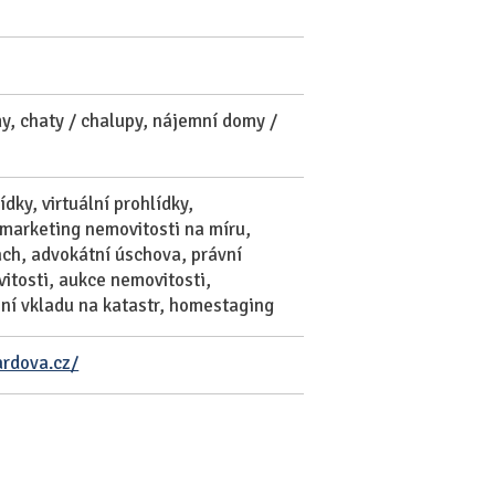
my, chaty / chalupy, nájemní domy /
dky, virtuální prohlídky,
 marketing nemovitosti na míru,
ách, advokátní úschova, právní
itosti, aukce nemovitosti,
ní vkladu na katastr, homestaging
ardova.cz/