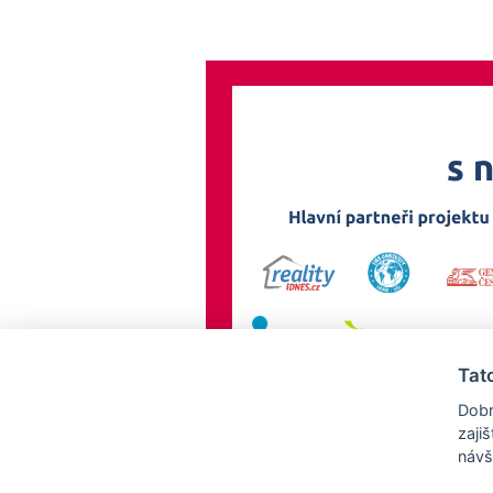
Tat
Dobr
zaji
návš