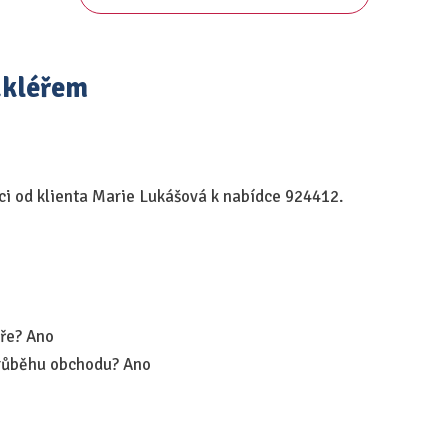
akléřem
nci od klienta Marie Lukášová k nabídce 924412.
éře? Ano
průběhu obchodu? Ano