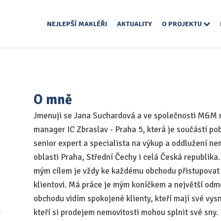
NEJLEPŠÍ MAKLÉŘI
AKTUALITY
O PROJEKTU
O mně
Jmenuji se Jana Suchardová a ve společnosti M&M rea
manager IC Zbraslav - Praha 5, která je součástí p
senior expert a specialista na výkup a oddlužení n
oblasti Praha, Střední Čechy i celá Česká republika
mým cílem je vždy ke každému obchodu přistupovat i
klientovi. Má práce je mým koníčkem a největší odm
obchodu vidím spokojené klienty, kteří mají své vysn
o
kteří si prodejem nemovitosti mohou splnit své sny.