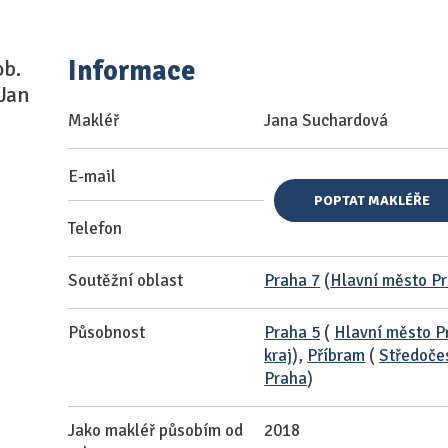
Informace
ob.
 Jan
Makléř
Jana Suchardová
E-mail
POPTAT MAKLÉŘE
Telefon
Soutěžní oblast
Praha 7
(
Hlavní město P
Působnost
Praha 5
(
Hlavní město P
kraj
),
Příbram
(
Středočes
Praha
)
Jako makléř působím od
2018