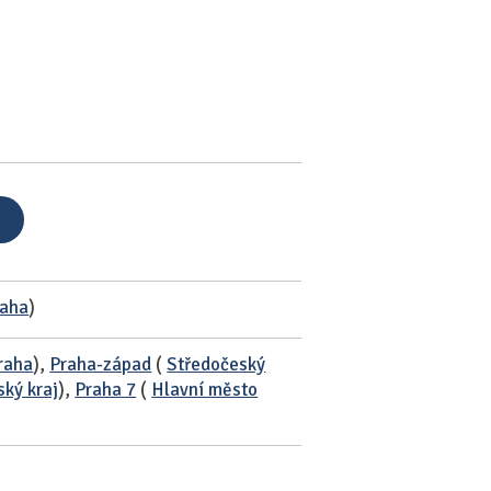
raha
)
raha
),
Praha-západ
(
Středočeský
ký kraj
),
Praha 7
(
Hlavní město