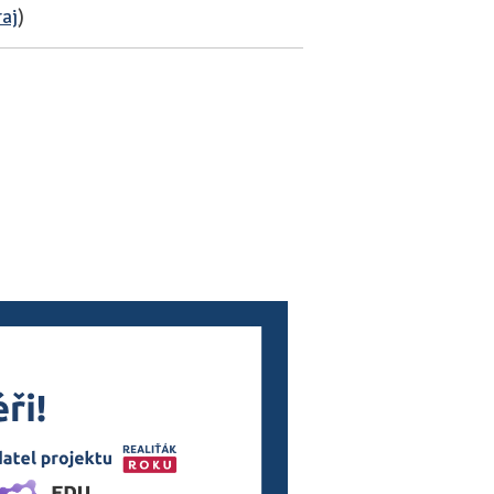
raj
)