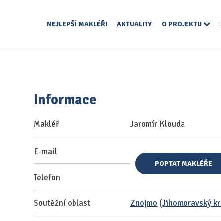
NEJLEPŠÍ MAKLÉŘI
AKTUALITY
O PROJEKTU
Informace
Makléř
Jaromír Klouda
E-mail
POPTAT MAKLÉŘE
Telefon
Soutěžní oblast
Znojmo
(
Jihomoravský kr