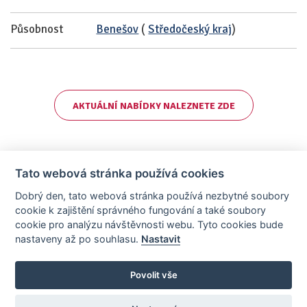
Působnost
Benešov
(
Středočeský kraj
)
AKTUÁLNÍ NABÍDKY NALEZNETE ZDE
Tato webová stránka používá cookies
Dobrý den, tato webová stránka používá nezbytné soubory
cookie k zajištění správného fungování a také soubory
cookie pro analýzu návštěvnosti webu. Tyto cookies bude
nastaveny až po souhlasu.
Nastavit
AllCzech Promotion & Realiťák roku — Partnerský projekt
realitka-roku.cz
—
Stránky vytvořeny v iD-SIGN
Povolit vše
Provozovatelem tohoto serveru je společnost AllCzech Promotion, s.r.o.,
se sídlem Na Folimance 2155/15, 120 00, Praha 2 – Vinohrady, IČO:
08208107, zapsaná v obchodním rejstříku vedeném Městským soudem v