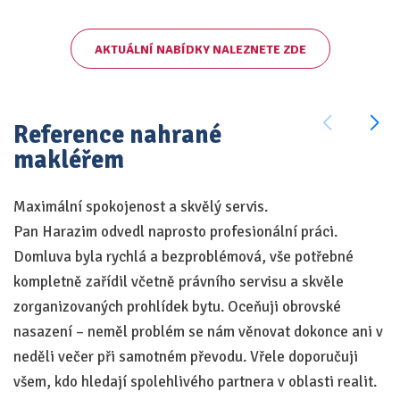
AKTUÁLNÍ NABÍDKY NALEZNETE ZDE
Reference nahrané
makléřem
Maximální spokojenost a skvělý servis.
Fé
Pan Harazim odvedl naprosto profesionální práci.
př
Domluva byla rychlá a bezproblémová, vše potřebné
—
kompletně zařídil včetně právního servisu a skvěle
On
zorganizovaných prohlídek bytu. Oceňuji obrovské
nasazení – neměl problém se nám věnovat dokonce ani v
neděli večer při samotném převodu. Vřele doporučuji
všem, kdo hledají spolehlivého partnera v oblasti realit.