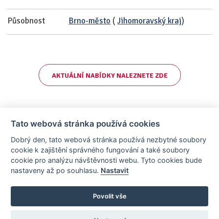
Působnost
Brno-město
(
Jihomoravský kraj
)
AKTUÁLNÍ NABÍDKY NALEZNETE ZDE
Tato webová stránka používá cookies
Dobrý den, tato webová stránka používá nezbytné soubory
cookie k zajištění správného fungování a také soubory
cookie pro analýzu návštěvnosti webu. Tyto cookies bude
nastaveny až po souhlasu.
Nastavit
AllCzech Promotion & Realiťák roku — Partnerský projekt
realitka-roku.cz
—
Stránky vytvořeny v iD-SIGN
Povolit vše
Provozovatelem tohoto serveru je společnost AllCzech Promotion, s.r.o.,
se sídlem Na Folimance 2155/15, 120 00, Praha 2 – Vinohrady, IČO:
08208107, zapsaná v obchodním rejstříku vedeném Městským soudem v