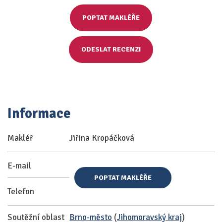
POPTAT MAKLÉŘE
ODESLAT RECENZI
Informace
Makléř
Jiřina Kropáčková
E-mail
POPTAT MAKLÉŘE
Telefon
Soutěžní oblast
Brno-město
(
Jihomoravský kraj
)