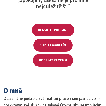
„Spokojený zákazník je pro mne
nejdůležitější.“
HLASUJTE PRO MNE
POPTAT MAKLÉŘE
ODESLAT RECENZI
O mně
Od samého počátku své realitní praxe mám jasnou vizi -
poskytovat své služby na takové úrovni, aby se mi všichni