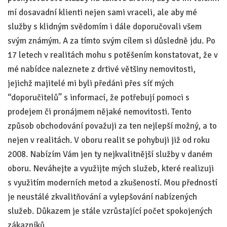
mí dosavadní klienti nejen sami vraceli, ale aby mé
služby s klidným svědomím i dále doporučovali všem
svým známým. A za tímto svým cílem si důsledně jdu. Po
17 letech v realitách mohu s potěšením konstatovat, že v
mé nabídce naleznete z drtivé většiny nemovitosti,
jejichž majitelé mi byli předáni přes síť mých
“doporučitelů” s informací, že potřebují pomoci s
prodejem či pronájmem nějaké nemovitosti. Tento
způsob obchodování považuji za ten nejlepší možný, a to
nejen v realitách. V oboru realit se pohybuji již od roku
2008. Nabízím Vám jen ty nejkvalitnější služby v daném
oboru. Neváhejte a využijte mých služeb, které realizuji
s využitím moderních metod a zkušeností. Mou předností
je neustálé zkvalitňování a vylepšování nabízených
služeb. Důkazem je stále vzrůstající počet spokojených
zákazníků.