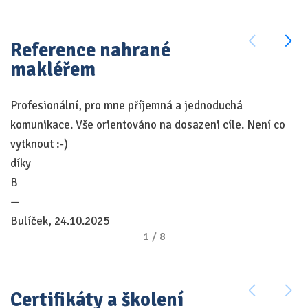
Reference nahrané
makléřem
Profesionální, pro mne příjemná a jednoduchá
Pe
komunikace. Vše orientováno na dosazeni cíle. Není co
ře
vytknout :-)
dá
díky
v
B
k
—
a 
Bulíček, 24.10.2025
—
1
/
8
Ši
Certifikáty a školení