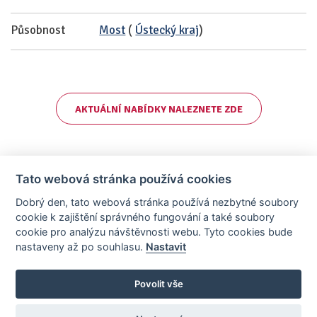
Působnost
Most
(
Ústecký kraj
)
AKTUÁLNÍ NABÍDKY NALEZNETE ZDE
Tato webová stránka používá cookies
Dobrý den, tato webová stránka používá nezbytné soubory
cookie k zajištění správného fungování a také soubory
cookie pro analýzu návštěvnosti webu. Tyto cookies bude
nastaveny až po souhlasu.
Nastavit
AllCzech Promotion & Realiťák roku — Partnerský projekt
realitka-roku.cz
—
Stránky vytvořeny v iD-SIGN
Povolit vše
Provozovatelem tohoto serveru je společnost AllCzech Promotion, s.r.o.,
se sídlem Na Folimance 2155/15, 120 00, Praha 2 – Vinohrady, IČO:
08208107, zapsaná v obchodním rejstříku vedeném Městským soudem v