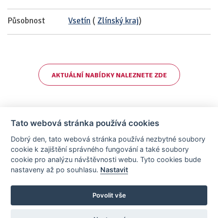
Působnost
Vsetín
(
Zlínský kraj
)
AKTUÁLNÍ NABÍDKY NALEZNETE ZDE
Tato webová stránka používá cookies
Dobrý den, tato webová stránka používá nezbytné soubory
cookie k zajištění správného fungování a také soubory
cookie pro analýzu návštěvnosti webu. Tyto cookies bude
nastaveny až po souhlasu.
Nastavit
AllCzech Promotion & Realiťák roku — Partnerský projekt
realitka-roku.cz
—
Stránky vytvořeny v iD-SIGN
Povolit vše
Provozovatelem tohoto serveru je společnost AllCzech Promotion, s.r.o.,
se sídlem Na Folimance 2155/15, 120 00, Praha 2 – Vinohrady, IČO:
08208107, zapsaná v obchodním rejstříku vedeném Městským soudem v