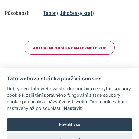
Působnost
Tábor
(
Jihočeský kraj
)
AKTUÁLNÍ NABÍDKY NALEZNETE ZDE
Tato webová stránka používá cookies
Dobrý den, tato webová stránka používá nezbytné soubory
cookie k zajištění správného fungování a také soubory
cookie pro analýzu návštěvnosti webu. Tyto cookies bude
nastaveny až po souhlasu.
Nastavit
AllCzech Promotion & Realiťák roku — Partnerský projekt
realitka-roku.cz
—
Stránky vytvořeny v iD-SIGN
Povolit vše
Provozovatelem tohoto serveru je společnost AllCzech Promotion, s.r.o.,
se sídlem Na Folimance 2155/15, 120 00, Praha 2 – Vinohrady, IČO:
08208107, zapsaná v obchodním rejstříku vedeném Městským soudem v