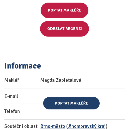
POPTAT MAKLÉŘE
ODESLAT RECENZI
Informace
Makléř
Magda Zapletalová
E-mail
POPTAT MAKLÉŘE
Telefon
Soutěžní oblast
Brno-město
(
Jihomoravský kraj
)