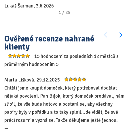
Lukáš Šarman, 3.6.2026
—
1
/
28
V
Ověřené recenze nahrané
klienty
15 hodnocení za posledních 12 měsíců s
průměrným hodnocením 5
Marta Lišková, 29.12.2025
P
Chtěli jsme koupit domeček, který potřeboval dodělat
P
nějaká povolení. Pan Bijok, který domeček prodával, nám
v
slíbil, že vše bude hotovo a postará se, aby všechny
sl
papíry byly v pořádku a to taky splnil. Jde vidět, že své
—
práci rozumí a vyzná se. Takže děkujeme ještě jednou.
—