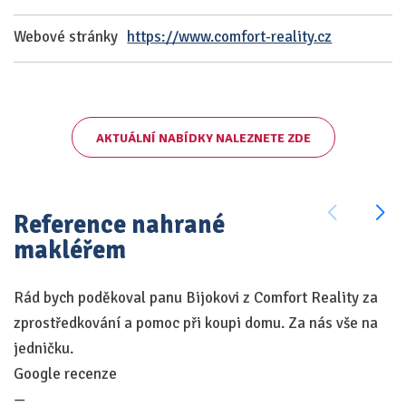
Webové stránky
https://www.comfort-reality.cz
AKTUÁLNÍ NABÍDKY NALEZNETE ZDE
Reference nahrané
makléřem
Rád bych poděkoval panu Bijokovi z Comfort Reality za
Su
zprostředkování a pomoc při koupi domu. Za nás vše na
k
jedničku.
sp
Google recenze
v
—
je