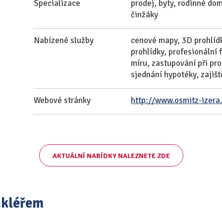
Specializace
prodej, byty, rodinné do
činžáky
Nabízené služby
cenové mapy, 3D prohlídky
prohlídky, profesionální 
míru, zastupování při pr
sjednání hypotéky, zajiš
Webové stránky
http://www.osmitz-izera
AKTUÁLNÍ NABÍDKY NALEZNETE ZDE
akléřem