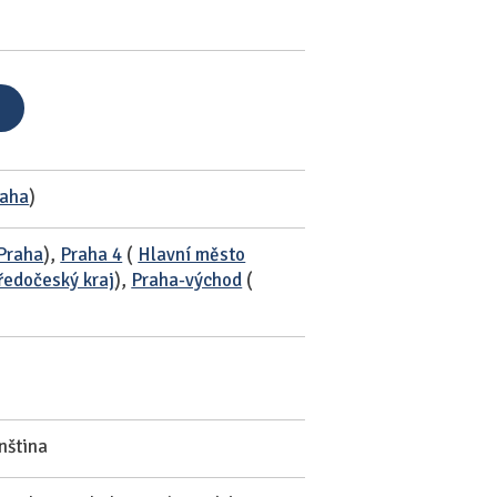
raha
)
Praha
),
Praha 4
(
Hlavní město
ředočeský kraj
),
Praha-východ
(
enština