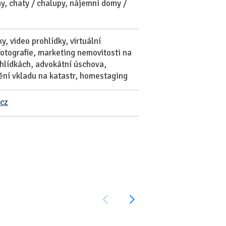
my, chaty / chalupy, nájemní domy /
, video prohlídky, virtuální
fotografie, marketing nemovitosti na
ohlídkách, advokátní úschova,
tění vkladu na katastr, homestaging
.cz