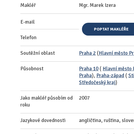
Makléř
Mgr. Marek Izera
E-mail
POPTAT MAKLÉŘE
Telefon
Soutěžní oblast
Praha 2
(
Hlavní město P
Působnost
Praha 10
(
Hlavní město 
Praha
),
Praha-západ
(
St
Středočeský kraj
)
Jako makléř působím od
2007
roku
Jazykové dovednosti
angličtina, ruština, slov