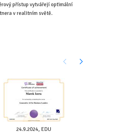
érový přístup vytvářejí optimální
OI Reality.. vždy včas, 
nera v realitním světě.
—
Maxim Reiman, 23.9.20
24.9.2024, EDU
19.9.2024