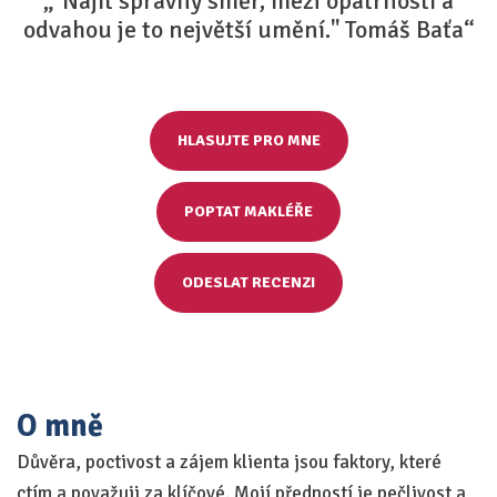
„"Najít správný směr, mezi opatrností a
odvahou je to největší umění." Tomáš Baťa“
HLASUJTE PRO MNE
POPTAT MAKLÉŘE
ODESLAT RECENZI
O mně
Důvěra, poctivost a zájem klienta jsou faktory, které
ctím a považuji za klíčové. Mojí předností je pečlivost a