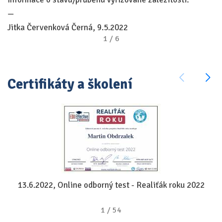
—
š
Jitka Červenková Černá, 9.5.2022
in
1
/
6
bu
k
d
Certifikáty a školení
sm
—
M
Zo
13.6.2022, Online odborný test - Realiťák roku 2022
1
/
54