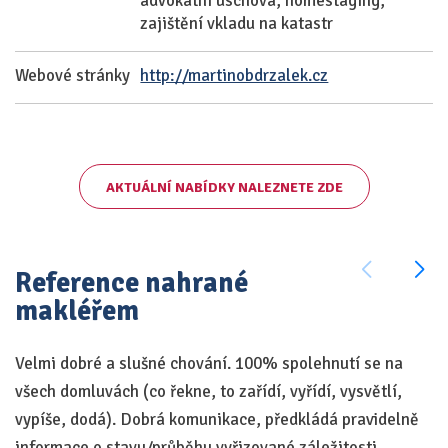
advokátní úschova, homestaging,
zajištění vkladu na katastr
Webové stránky
http://martinobdrzalek.cz
AKTUÁLNÍ NABÍDKY NALEZNETE ZDE
Reference nahrané
makléřem
Velmi dobré a slušné chování. 100% spolehnutí se na
S
všech domluvách (co řekne, to zařídí, vyřídí, vysvětlí,
m
vypíše, dodá). Dobrá komunikace, předkládá pravidelně
u
informace o stavu/průběhu vyřizované záležitosti.
tr