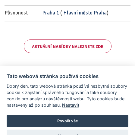
Působnost
Praha 1
(
Hlavní město Praha
)
AKTUÁLNÍ NABÍDKY NALEZNETE ZDE
Tato webová stránka používá cookies
Dobrý den, tato webová stránka používá nezbytné soubory
cookie k zajištění správného fungování a také soubory
cookie pro analýzu návštěvnosti webu. Tyto cookies bude
nastaveny až po souhlasu.
Nastavit
AllCzech Promotion & Realiťák roku — Partnerský projekt
realitka-roku.cz
—
Stránky vytvořeny v iD-SIGN
Povolit vše
Provozovatelem tohoto serveru je společnost AllCzech Promotion, s.r.o.,
se sídlem Na Folimance 2155/15, 120 00, Praha 2 – Vinohrady, IČO:
08208107, zapsaná v obchodním rejstříku vedeném Městským soudem v