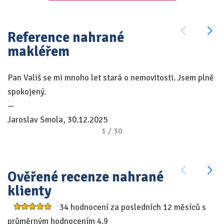
Reference nahrané
makléřem
Pan Vališ se mi mnoho let stará o nemovitosti. Jsem plně
By
spokojený.
—
—
P
Jaroslav Smola, 30.12.2025
1
/
30
Ověřené recenze nahrané
klienty
34 hodnocení za posledních 12 měsíců s
průměrným hodnocením 4.9