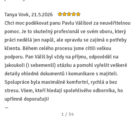
Tanya Vovk, 21.5.2026
E
Chci moc poděkovat panu Pavlu Válíšovi za neuvěřitelnou
Pa
pomoc. Je to skutečný profesionál ve svém oboru, který
vš
práci nedělá jen napůl, ale opravdu se zajímá o potřeby
vš
klienta. Během celého procesu jsme cítili velkou
u
podporu. Pan Válíš byl vždy na příjmu, odpověděl na
—
jakoukoli (i sebemenší) otázku a pomohl vyřešit veškeré
detaily ohledně dokumentů i komunikace s majiteli.
Spolupráce byla maximálně komfortní, rychlá a bez
stresu. Všem, kteří hledají spolehlivého odborníka, ho
upřímně doporučuji!
—
1
/
34