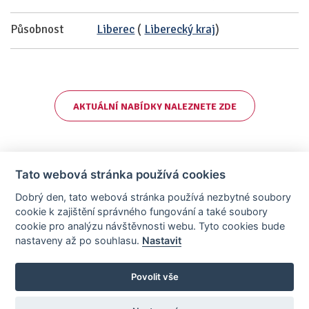
Působnost
Liberec
(
Liberecký kraj
)
AKTUÁLNÍ NABÍDKY NALEZNETE ZDE
Tato webová stránka používá cookies
Dobrý den, tato webová stránka používá nezbytné soubory
cookie k zajištění správného fungování a také soubory
cookie pro analýzu návštěvnosti webu. Tyto cookies bude
nastaveny až po souhlasu.
Nastavit
AllCzech Promotion & Realiťák roku — Partnerský projekt
realitka-roku.cz
—
Stránky vytvořeny v iD-SIGN
Povolit vše
Provozovatelem tohoto serveru je společnost AllCzech Promotion, s.r.o.,
se sídlem Na Folimance 2155/15, 120 00, Praha 2 – Vinohrady, IČO:
08208107, zapsaná v obchodním rejstříku vedeném Městským soudem v