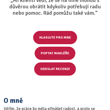
„Mí klienti vědí, že se na mne mohou s
důvěrou obrátit kdykoliv potřebují radu
nebo pomoc. Rád pomůžu také vám.“
HLASUJTE PRO MNE
POPTAT MAKLÉŘE
ODESLAT RECENZI
O mně
Věřím, že práce by měla přinášet radost, a proto se