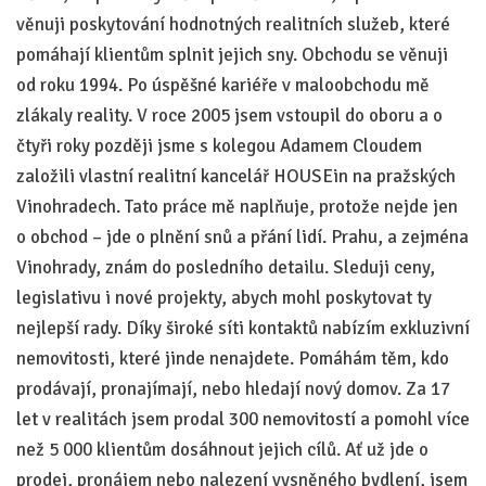
věnuji poskytování hodnotných realitních služeb, které
pomáhají klientům splnit jejich sny. Obchodu se věnuji
od roku 1994. Po úspěšné kariéře v maloobchodu mě
zlákaly reality. V roce 2005 jsem vstoupil do oboru a o
čtyři roky později jsme s kolegou Adamem Cloudem
založili vlastní realitní kancelář HOUSEin na pražských
Vinohradech. Tato práce mě naplňuje, protože nejde jen
o obchod – jde o plnění snů a přání lidí. Prahu, a zejména
Vinohrady, znám do posledního detailu. Sleduji ceny,
legislativu i nové projekty, abych mohl poskytovat ty
nejlepší rady. Díky široké síti kontaktů nabízím exkluzivní
nemovitosti, které jinde nenajdete. Pomáhám těm, kdo
prodávají, pronajímají, nebo hledají nový domov. Za 17
let v realitách jsem prodal 300 nemovitostí a pomohl více
než 5 000 klientům dosáhnout jejich cílů. Ať už jde o
prodej, pronájem nebo nalezení vysněného bydlení, jsem