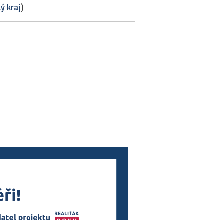
ý kraj
)