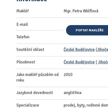
Makléř
Mgr. Petra Wölflová
E-mail
POPTAT MAKLÉŘE
Telefon
Soutěžní oblast
České Budějovice
(
Jihoče
Působnost
České Budějovice
(
Jihoč
Jako makléř působím od
2010
roku
Jazykové dovednosti
angličtina
Specializace
prodej, byty, rodinné do