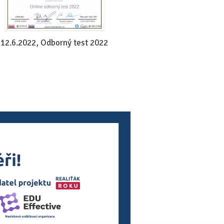
1.6.2022, Výděl
12.6.2022, Odborný test 2022