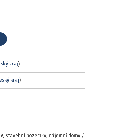
ský kraj
)
eský kraj
)
my, stavební pozemky, nájemní domy /