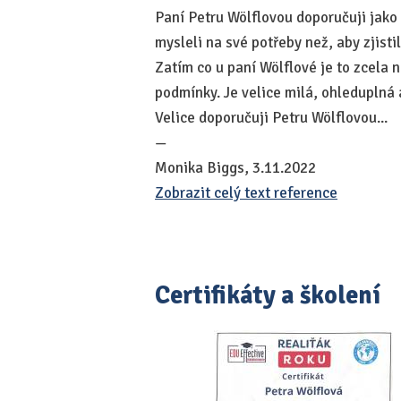
Paní Petru Wölflovou doporučuji jako 
mysleli na své potřeby než, aby zjistil
Zatím co u paní Wölflové je to zcela 
podmínky. Je velice milá, ohleduplná 
Velice doporučuji Petru Wölflovou...
—
Monika Biggs, 3.11.2022
Zobrazit celý text reference
Certifikáty a školení