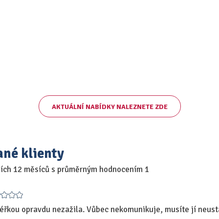
AKTUÁLNÍ NABÍDKY NALEZNETE ZDE
ané klienty
ních 12 měsíců s průměrným hodnocením 1
léřkou opravdu nezažila. Vůbec nekomunikuje, musíte jí neustá