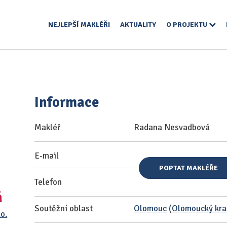
NEJLEPŠÍ MAKLÉŘI
AKTUALITY
O PROJEKTU
Informace
Makléř
Radana Nesvadbová
E-mail
POPTAT MAKLÉŘE
Telefon
á
Soutěžní oblast
Olomouc
(
Olomoucký kra
.o.