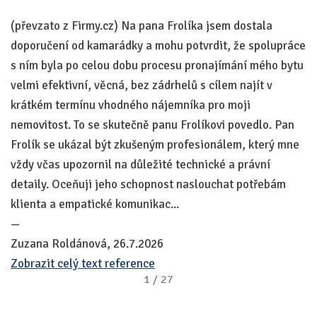
(převzato z Firmy.cz) Na pana Frolíka jsem dostala
(p
doporučení od kamarádky a mohu potvrdit, že spolupráce
to
s ním byla po celou dobu procesu pronajímání mého bytu
vy
velmi efektivní, věcná, bez zádrhelů s cílem najít v
s
krátkém termínu vhodného nájemníka pro moji
—
nemovitost. To se skutečně panu Frolíkovi povedlo. Pan
P
Frolík se ukázal být zkušeným profesionálem, který mne
vždy včas upozornil na důležité technické a právní
detaily. Oceňuji jeho schopnost naslouchat potřebám
klienta a empatické komunikac...
—
Zuzana Roldánová, 26.7.2026
Zobrazit celý text reference
1
/
27