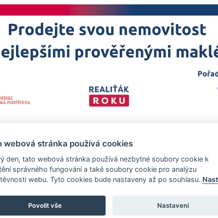
o webová stránka používá cookies
ý den, tato webová stránka používá nezbytné soubory cookie k
štění správného fungování a také soubory cookie pro analýzu
těvnosti webu. Tyto cookies bude nastaveny až po souhlasu.
Nast
 projekt
realitka-roku.cz
—
Stránky vytvořeny v iD-SIGN
Povolit vše
Nastavení
zech Promotion, s.r.o., se sídlem Na Folimance 2155/15, 120 00, Praha 2 –
rejstříku vedeném Městským soudem v Praze, oddíl C, vložka 314803.