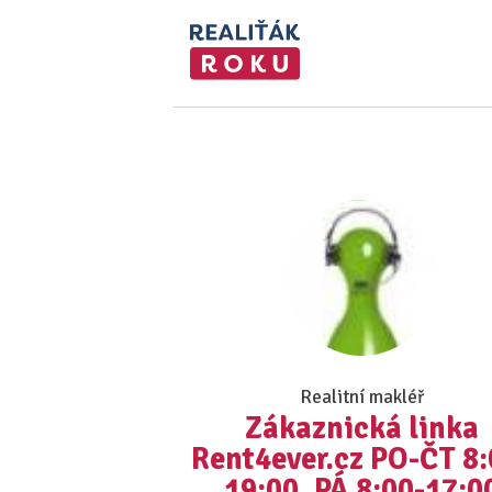
Realitní makléř
Zákaznická linka
Rent4ever.cz PO-ČT 8:
19:00, PÁ 8:00-17:0