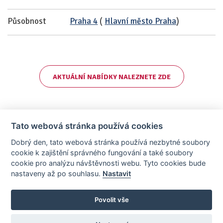
Působnost
Praha 4
(
Hlavní město Praha
)
AKTUÁLNÍ NABÍDKY NALEZNETE ZDE
Tato webová stránka používá cookies
Dobrý den, tato webová stránka používá nezbytné soubory
cookie k zajištění správného fungování a také soubory
cookie pro analýzu návštěvnosti webu. Tyto cookies bude
nastaveny až po souhlasu.
Nastavit
AllCzech Promotion & Realiťák roku — Partnerský projekt
realitka-roku.cz
—
Stránky vytvořeny v iD-SIGN
Povolit vše
Provozovatelem tohoto serveru je společnost AllCzech Promotion, s.r.o.,
se sídlem Na Folimance 2155/15, 120 00, Praha 2 – Vinohrady, IČO:
08208107, zapsaná v obchodním rejstříku vedeném Městským soudem v