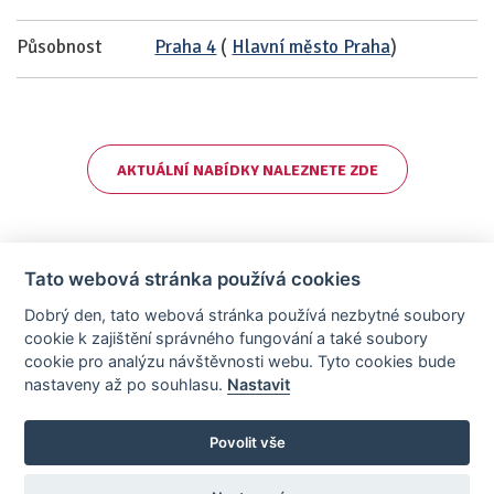
Působnost
Praha 4
(
Hlavní město Praha
)
AKTUÁLNÍ NABÍDKY NALEZNETE ZDE
Tato webová stránka používá cookies
Dobrý den, tato webová stránka používá nezbytné soubory
cookie k zajištění správného fungování a také soubory
cookie pro analýzu návštěvnosti webu. Tyto cookies bude
nastaveny až po souhlasu.
Nastavit
AllCzech Promotion & Realiťák roku — Partnerský projekt
realitka-roku.cz
—
Stránky vytvořeny v iD-SIGN
Povolit vše
Provozovatelem tohoto serveru je společnost AllCzech Promotion, s.r.o.,
se sídlem Na Folimance 2155/15, 120 00, Praha 2 – Vinohrady, IČO:
08208107, zapsaná v obchodním rejstříku vedeném Městským soudem v