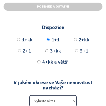
POZEMEK A OSTATNÍ
Dispozice
1+kk
1+1
2+kk
2+1
3+kk
3+1
4+kk a větší
V jakém okrese se Vaše nemovitost
nachází?