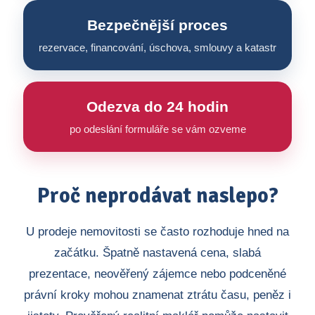
Bezpečnější proces
rezervace, financování, úschova, smlouvy a katastr
Odezva do 24 hodin
po odeslání formuláře se vám ozveme
Proč neprodávat naslepo?
U prodeje nemovitosti se často rozhoduje hned na
začátku. Špatně nastavená cena, slabá
prezentace, neověřený zájemce nebo podceněné
právní kroky mohou znamenat ztrátu času, peněz i