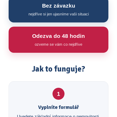
Bez závazku
nejdříve si jen ujasníme vaši situaci
Odezva do 48 hodin
ozveme se vám co nejdříve
Jak to funguje?
1
Vyplníte formulář
Uvedete základní informace o nemovitosti,