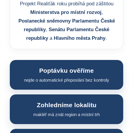
Projekt Realiťák roku probíhá pod záštitou
Ministerstva pro místní rozvoj
,
Poslanecké sněmovny Parlamentu České
republiky
,
Senátu Parlamentu České
republiky
a
Hlavního města Prahy
.
Poptávku ověříme
nejde o automatické přeposlání bez kontroly
Zohledníme lokalitu
makléř má znát region a místní trh