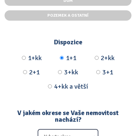
DŮM
POZEMEK A OSTATNÍ
Dispozice
1+kk
1+1
2+kk
2+1
3+kk
3+1
4+kk a větší
V jakém okrese se Vaše nemovitost
nachází?