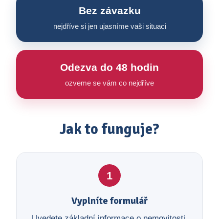
Bez závazku
nejdříve si jen ujasníme vaši situaci
Odezva do 48 hodin
ozveme se vám co nejdříve
Jak to funguje?
1
Vyplníte formulář
Uvedete základní informace o nemovitosti,