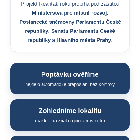
Projekt Realiťák roku probíhá pod záštitou
Ministerstva pro místní rozvoj
,
Poslanecké sněmovny Parlamentu České
republiky
,
Senátu Parlamentu České
republiky
a
Hlavního města Prahy
.
Poptávku ověříme
nejde o automatické přeposlání bez kontroly
Zohledníme lokalitu
makléř má znát region a místní trh