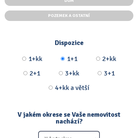
DŮM
POZEMEK A OSTATNÍ
Dispozice
1+kk
1+1
2+kk
2+1
3+kk
3+1
4+kk a větší
V jakém okrese se Vaše nemovitost
nachází?