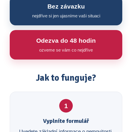
Bez závazku
nejdříve si jen ujasníme vaši situaci
Odezva do 48 hodin
ozveme se vám co nejdříve
Jak to funguje?
1
Vyplníte formulář
Uvedete základní informace o nemovitosti,