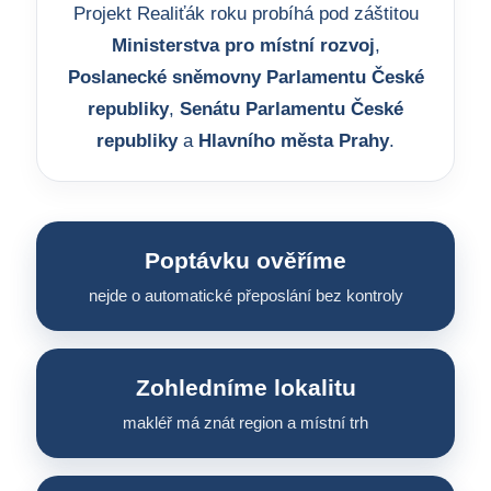
Projekt Realiťák roku probíhá pod záštitou
Ministerstva pro místní rozvoj
,
Poslanecké sněmovny Parlamentu České
republiky
,
Senátu Parlamentu České
republiky
a
Hlavního města Prahy
.
Poptávku ověříme
nejde o automatické přeposlání bez kontroly
Zohledníme lokalitu
makléř má znát region a místní trh