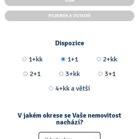
DŮM
POZEMEK A OSTATNÍ
Dispozice
1+kk
1+1
2+kk
2+1
3+kk
3+1
4+kk a větší
V jakém okrese se Vaše nemovitost
nachází?