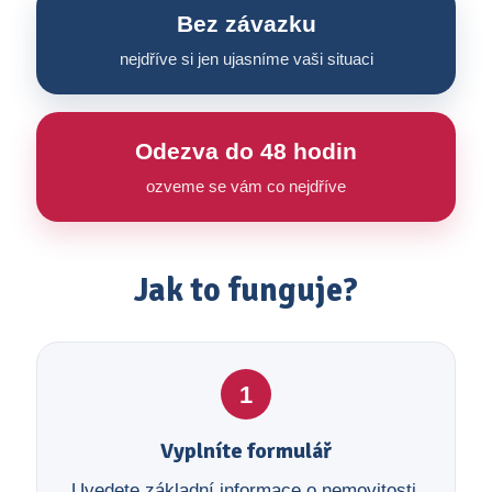
Bez závazku
nejdříve si jen ujasníme vaši situaci
Odezva do 48 hodin
ozveme se vám co nejdříve
Jak to funguje?
1
Vyplníte formulář
Uvedete základní informace o nemovitosti,