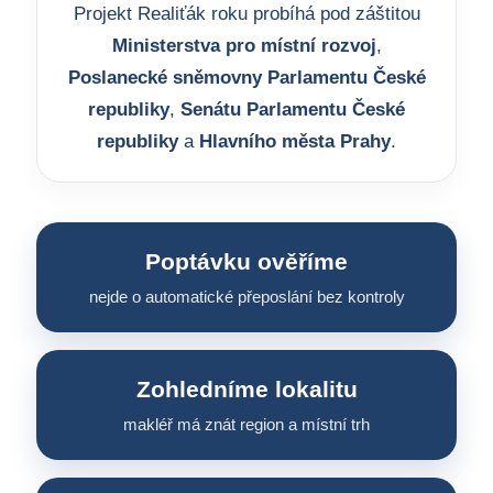
Projekt Realiťák roku probíhá pod záštitou
Ministerstva pro místní rozvoj
,
Poslanecké sněmovny Parlamentu České
republiky
,
Senátu Parlamentu České
republiky
a
Hlavního města Prahy
.
Poptávku ověříme
nejde o automatické přeposlání bez kontroly
Zohledníme lokalitu
makléř má znát region a místní trh