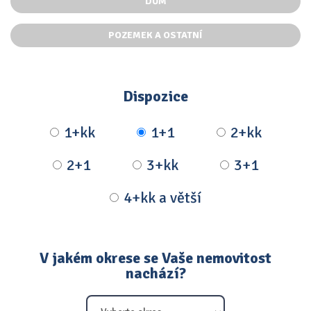
DŮM
POZEMEK A OSTATNÍ
Dispozice
1+kk
1+1
2+kk
2+1
3+kk
3+1
4+kk a větší
V jakém okrese se Vaše nemovitost
nachází?