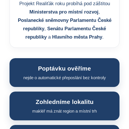
Projekt Realiťák roku probíhá pod záštitou
Ministerstva pro místní rozvoj
,
Poslanecké sněmovny Parlamentu České
republiky
,
Senátu Parlamentu České
republiky
a
Hlavního města Prahy
.
Poptávku ověříme
nejde o automatické přeposlání bez kontroly
Zohledníme lokalitu
makléř má znát region a místní trh