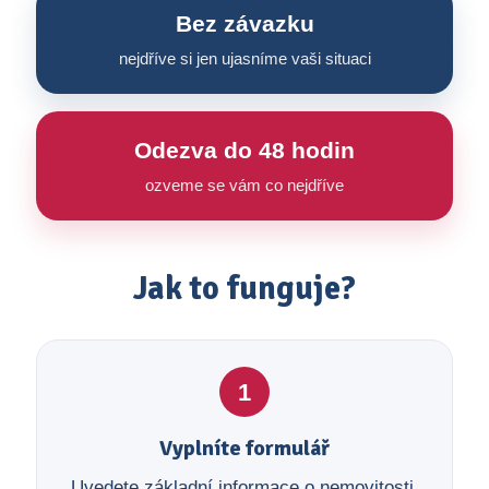
Bez závazku
nejdříve si jen ujasníme vaši situaci
Odezva do 48 hodin
ozveme se vám co nejdříve
Jak to funguje?
1
Vyplníte formulář
Uvedete základní informace o nemovitosti,