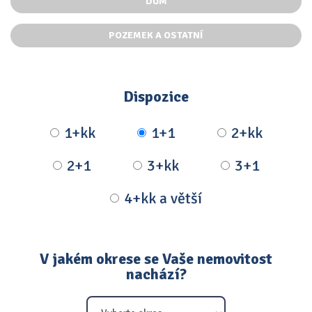
DŮM
POZEMEK A OSTATNÍ
Dispozice
1+kk
1+1
2+kk
2+1
3+kk
3+1
4+kk a větší
V jakém okrese se Vaše nemovitost
nachází?