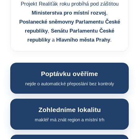
Projekt Realiťák roku probíhá pod záštitou
Ministerstva pro místní rozvoj
,
Poslanecké sněmovny Parlamentu České
republiky
,
Senátu Parlamentu České
republiky
a
Hlavního města Prahy
.
Poptávku ověříme
nejde o automatické přeposlání bez kontroly
Zohledníme lokalitu
makléř má znát region a místní trh