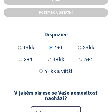
DŮM
POZEMEK A OSTATNÍ
Dispozice
1+kk
1+1
2+kk
2+1
3+kk
3+1
4+kk a větší
V jakém okrese se Vaše nemovitost
nachází?