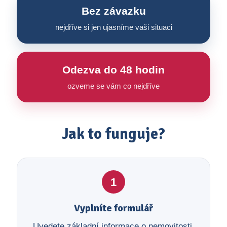
Bez závazku
nejdříve si jen ujasníme vaši situaci
Odezva do 48 hodin
ozveme se vám co nejdříve
Jak to funguje?
1
Vyplníte formulář
Uvedete základní informace o nemovitosti,