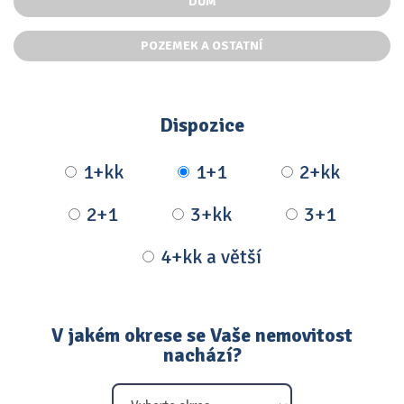
DŮM
POZEMEK A OSTATNÍ
Dispozice
1+kk
1+1
2+kk
2+1
3+kk
3+1
4+kk a větší
V jakém okrese se Vaše nemovitost
nachází?