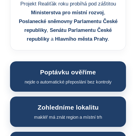
Projekt Realiťák roku probíhá pod záštitou
Ministerstva pro místní rozvoj
,
Poslanecké sněmovny Parlamentu České
republiky
,
Senátu Parlamentu České
republiky
a
Hlavního města Prahy
.
Poptávku ověříme
nejde o automatické přeposlání bez kontroly
Zohledníme lokalitu
makléř má znát region a místní trh