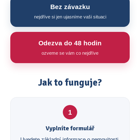
Bez závazku
nejdříve si jen ujasníme vaši situaci
Odezva do 48 hodin
ozveme se vám co nejdříve
Jak to funguje?
1
Vyplníte formulář
Uvedete základní informace o nemovitosti,