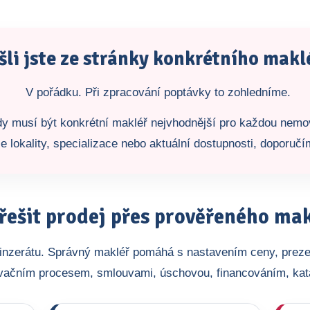
šli jste ze stránky konkrétního makl
V pořádku. Při zpracování poptávky to zohledníme.
ždy musí být konkrétní makléř nejvhodnější pro každou nemo
e lokality, specializace nebo aktuální dostupnosti, doporuč
řešit prodej přes prověřeného ma
o inzerátu. Správný makléř pomáhá s nastavením ceny, preze
vačním procesem, smlouvami, úschovou, financováním, ka