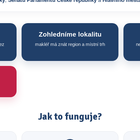
ky
,
Senátu Parlamentu České republiky
a
Hlavního měst
Zohledníme lokalitu
ez
makléř má znát region a místní trh
ne
Jak to funguje?