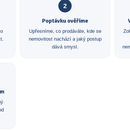
2
Poptávku ověříme
 o
Upřesníme, co prodáváte, kde se
Zoh
t.
nemovitost nachází a jaký postup
dává smysl.
nem
em
ný
od