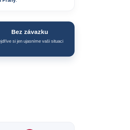
a Prahy
.
Bez závazku
jdříve si jen ujasníme vaši situaci