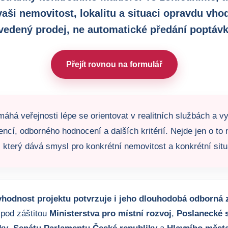
vaši nemovitost, lokalitu a situaci opravdu vho
vedený prodej, ne automatické předání poptávk
Přejít rovnou na formulář
áhá veřejnosti lépe se orientovat v realitních službách a vy
encí, odborného hodnocení a dalších kritérií. Nejde jen o to n
 který dává smysl pro konkrétní nemovitost a konkrétní situ
hodnost projektu potvrzuje i jeho dlouhodobá odborná z
 pod záštitou
Ministerstva pro místní rozvoj
,
Poslanecké 