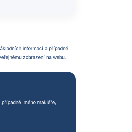
základních informací a případné
veřejnému zobrazení na webu.
 a případně jméno makléře,