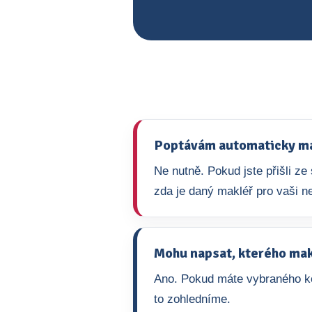
Poptávám automaticky mak
Ne nutně. Pokud jste přišli z
zda je daný makléř pro vaši ne
Mohu napsat, kterého mak
Ano. Pokud máte vybraného ko
to zohledníme.