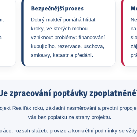
Bezpečnější proces
Mé
m,
Dobrý makléř pomáhá hlídat
Ne
kroky, ve kterých mohou
na
a
vzniknout problémy: financování
sl
kupujícího, rezervace, úschova,
zá
smlouvy, katastr a předání.
pr
Je zpracování poptávky zpoplatněné
ojekt Realiťák roku, základní nasměrování a prvotní propoj
vás bez poplatku ze strany projektu.
ráce, rozsah služeb, provize a konkrétní podmínky se vžd