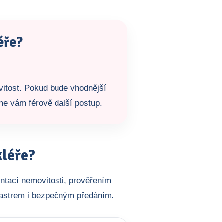
éře?
vitost. Pokud bude vhodnější
íme vám férově další postup.
kléře?
ntací nemovitosti, prověřením
tastrem i bezpečným předáním.