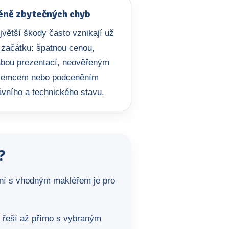
ně zbytečných chyb
jvětší škody často vznikají už
 začátku: špatnou cenou,
abou prezentací, neověřeným
jemcem nebo podceněním
ávního a technického stavu.
?
ení s vhodným makléřem je pro
y řeší až přímo s vybraným