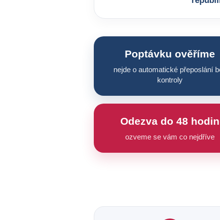
republi
Poptávku ověříme
nejde o automatické přeposlání b
kontroly
Odezva do 48 hodin
ozveme se vám co nejdříve