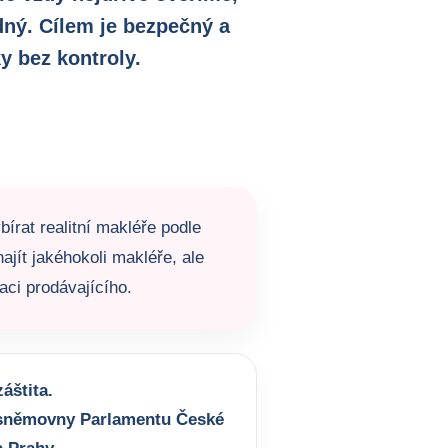
dný. Cílem je bezpečný a
y bez kontroly.
bírat realitní makléře podle
ajít jakéhokoli makléře, ale
aci prodávajícího.
áštita.
sněmovny Parlamentu České