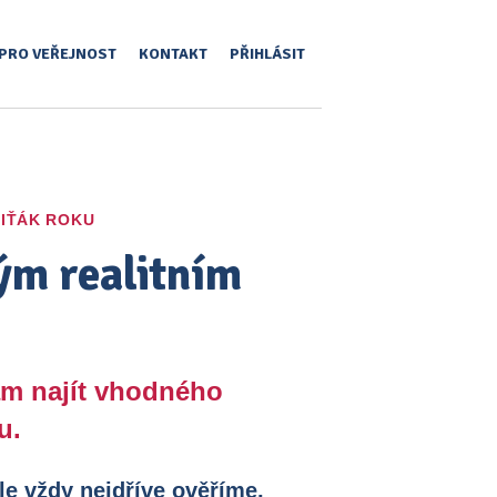
PRO VEŘEJNOST
KONTAKT
PŘIHLÁSIT
IŤÁK ROKU
ým realitním
ám najít vhodného
u.
le vždy nejdříve ověříme,