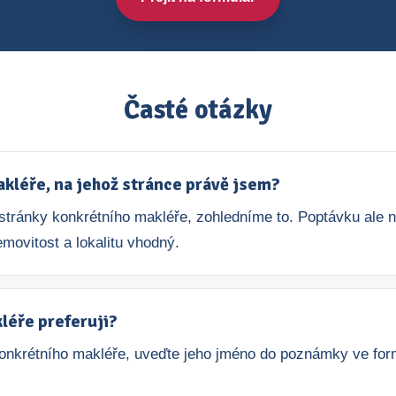
Časté otázky
léře, na jehož stránce právě jsem?
e stránky konkrétního makléře, zohledníme to. Poptávku ale
movitost a lokalitu vhodný.
léře preferuji?
nkrétního makléře, uveďte jeho jméno do poznámky ve form