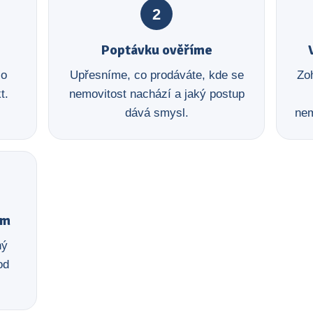
2
Poptávku ověříme
 o
Upřesníme, co prodáváte, kde se
Zoh
t.
nemovitost nachází a jaký postup
dává smysl.
nem
em
ný
od