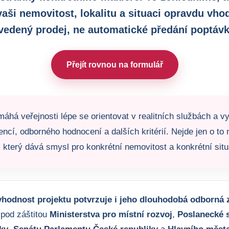
vaši nemovitost, lokalitu a situaci opravdu vho
vedený prodej, ne automatické předání poptávk
Přejít rovnou na formulář
áhá veřejnosti lépe se orientovat v realitních službách a vy
encí, odborného hodnocení a dalších kritérií. Nejde jen o to n
 který dává smysl pro konkrétní nemovitost a konkrétní situ
hodnost projektu potvrzuje i jeho dlouhodobá odborná z
 pod záštitou
Ministerstva pro místní rozvoj
,
Poslanecké 