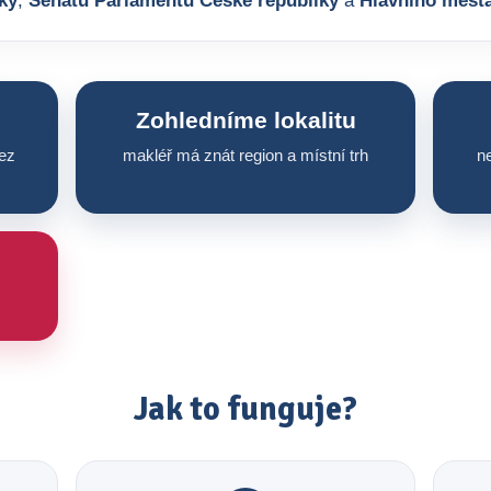
ky
,
Senátu Parlamentu České republiky
a
Hlavního měst
Zohledníme lokalitu
ez
makléř má znát region a místní trh
ne
Jak to funguje?