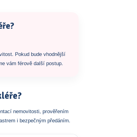
éře?
vitost. Pokud bude vhodnější
íme vám férově další postup.
kléře?
ntací nemovitosti, prověřením
tastrem i bezpečným předáním.