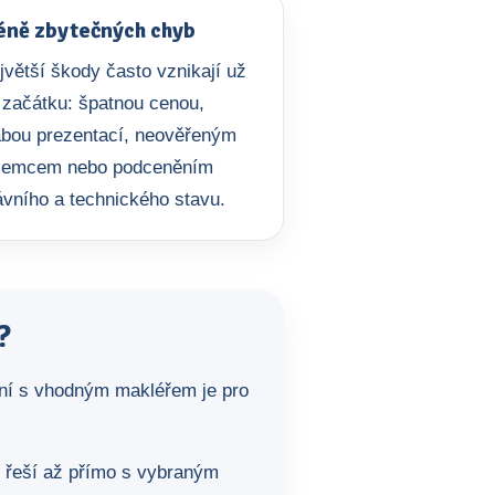
ně zbytečných chyb
jvětší škody často vznikají už
 začátku: špatnou cenou,
abou prezentací, neověřeným
jemcem nebo podceněním
ávního a technického stavu.
?
ení s vhodným makléřem je pro
y řeší až přímo s vybraným