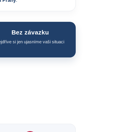
a Prahy
.
Bez závazku
jdříve si jen ujasníme vaši situaci