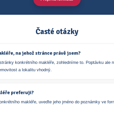
Časté otázky
léře, na jehož stránce právě jsem?
e stránky konkrétního makléře, zohledníme to. Poptávku ale
movitost a lokalitu vhodný.
léře preferuji?
nkrétního makléře, uveďte jeho jméno do poznámky ve form