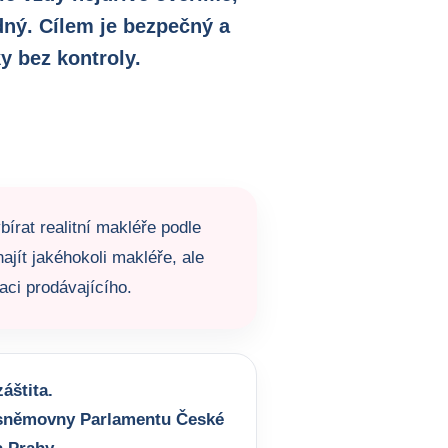
dný. Cílem je bezpečný a
y bez kontroly.
bírat realitní makléře podle
ajít jakéhokoli makléře, ale
aci prodávajícího.
áštita.
sněmovny Parlamentu České