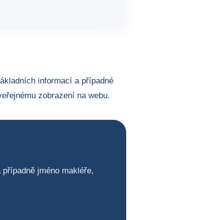
základních informací a případné
veřejnému zobrazení na webu.
 a případně jméno makléře,