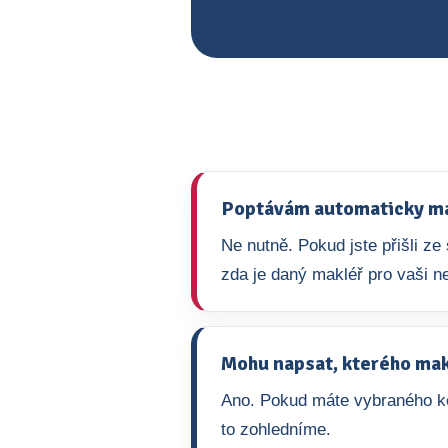
Poptávám automaticky mak
Ne nutně. Pokud jste přišli z
zda je daný makléř pro vaši ne
Mohu napsat, kterého mak
Ano. Pokud máte vybraného ko
to zohledníme.