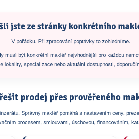
šli jste ze stránky konkrétního makl
V pořádku. Při zpracování poptávky to zohledníme.
ždy musí být konkrétní makléř nejvhodnější pro každou nemo
e lokality, specializace nebo aktuální dostupnosti, doporuč
řešit prodej přes prověřeného ma
o inzerátu. Správný makléř pomáhá s nastavením ceny, preze
vačním procesem, smlouvami, úschovou, financováním, ka