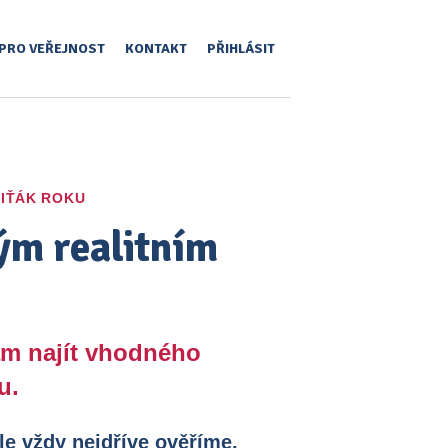
PRO VEŘEJNOST
KONTAKT
PŘIHLÁSIT
IŤÁK ROKU
ým realitním
ám najít vhodného
u.
le vždy nejdříve ověříme,