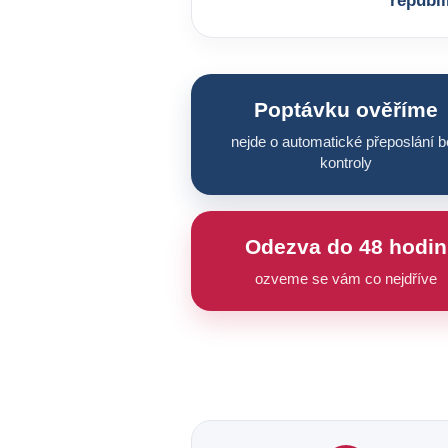
republi
Poptávku ověříme
nejde o automatické přeposlání b
kontroly
Odezva do 48 hodin
ozveme se vám co nejdříve