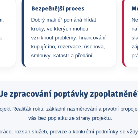
Bezpečnější proces
Mé
m,
Dobrý makléř pomáhá hlídat
Ne
kroky, ve kterých mohou
na
a
vzniknout problémy: financování
sl
kupujícího, rezervace, úschova,
zá
smlouvy, katastr a předání.
pr
Je zpracování poptávky zpoplatněné
ojekt Realiťák roku, základní nasměrování a prvotní propoj
vás bez poplatku ze strany projektu.
ráce, rozsah služeb, provize a konkrétní podmínky se vžd